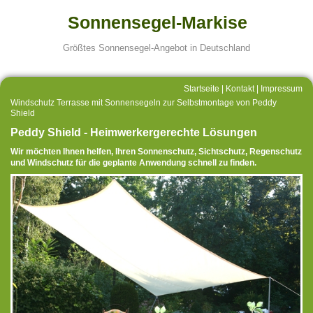
Sonnensegel-Markise
Größtes Sonnensegel-Angebot in Deutschland
Startseite
|
Kontakt
|
Impressum
Windschutz Terrasse mit Sonnensegeln zur Selbstmontage von Peddy
Shield
Peddy Shield - Heimwerkergerechte Lösungen
Wir möchten Ihnen helfen, Ihren Sonnenschutz, Sichtschutz, Regenschutz
und Windschutz für die geplante Anwendung schnell zu finden.