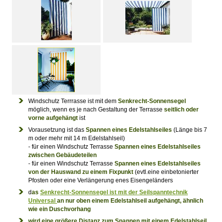
Windschutz Terrrasse ist mit dem
Senkrecht-Sonnensegel
möglich, wenn es je nach Gestaltung der Terrasse
seitlich oder
vorne aufgehängt
ist
Vorausetzung ist das
Spannen eines Edelstahlseiles
(Länge bis 7
m oder mehr mit 14 m Edelstahlseil)
- für einen Windschutz Terrasse
Spannen eines Edelstahlseiles
zwischen Gebäudeteilen
- für einen Windschutz Terrasse
Spannen eines Edelstahlseiles
von der Hauswand zu einem Fixpunkt
(evtl.eine einbetonierter
Pfosten oder eine Verlängerung enes Eisengeländers
d
as
Senkrecht-Sonnensegel ist mit der Seilspanntechnik
Universal
an nur oben einem Edelstahlseil aufgehängt, ähnlich
wie ein Duschvorhang
wird eine größere Distanz zum Spannen mit einem Edelstahlseil