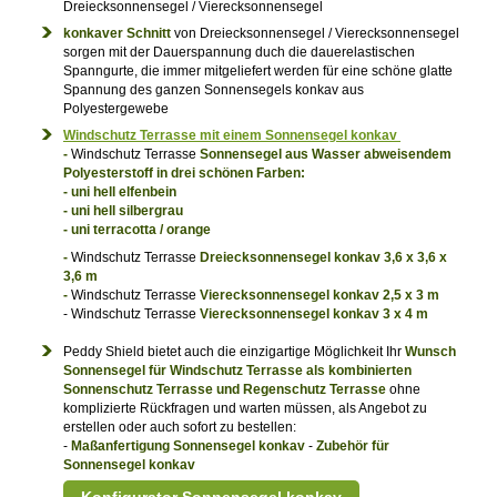
Dreiecksonnensegel / Vierecksonnensegel
konkaver Schnitt
von Dreiecksonnensegel / Vierecksonnensegel
sorgen mit der Dauerspannung duch die dauerelastischen
Spanngurte, die immer mitgeliefert werden für eine schöne glatte
Spannung des ganzen Sonnensegels konkav aus
Polyestergewebe
Windschutz Terrasse mit einem Sonnensegel konkav
-
Windschutz Terrasse
Sonnensegel aus Wasser abweisendem
Polyesterstoff in drei schönen Farben:
- uni hell elfenbein
- uni hell silbergrau
- uni terracotta / orange
-
Windschutz Terrasse
Dreiecksonnensegel konkav 3,6 x 3,6 x
3,6 m
-
Windschutz Terrasse
Vierecksonnensegel konkav 2,5 x 3 m
- Windschutz Terrasse
Vierecksonnensegel konkav 3 x 4 m
Peddy Shield bietet auch die einzigartige Möglichkeit Ihr
Wunsch
Sonnensegel für Windschutz Terrasse als kombinierten
Sonnenschutz Terrasse und Regenschutz Terrasse
ohne
komplizierte Rückfragen und warten müssen, als Angebot zu
erstellen oder auch sofort zu bestellen:
-
Maßanfertigung Sonnensegel konkav
-
Zubehör für
Sonnensegel konkav