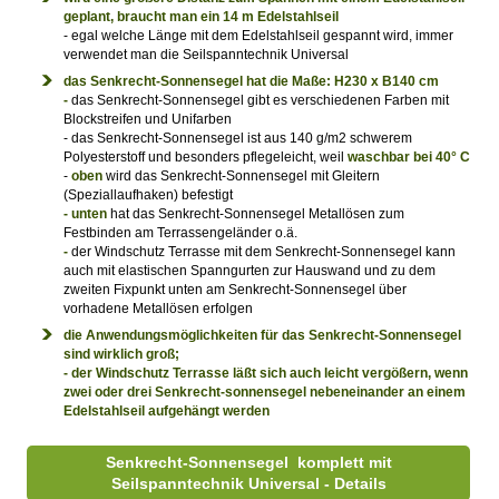
geplant, braucht man ein 14 m Edelstahlseil
- egal welche Länge mit dem Edelstahlseil gespannt wird, immer
verwendet man die Seilspanntechnik Universal
das Senkrecht-Sonnensegel hat die Maße: H230 x B140 cm
-
das Senkrecht-Sonnensegel gibt es verschiedenen Farben mit
Blockstreifen und Unifarben
- das Senkrecht-Sonnensegel ist aus 140 g/m2 schwerem
Polyesterstoff und besonders pflegeleicht, weil
waschbar bei 40° C
-
oben
wird das Senkrecht-Sonnensegel mit Gleitern
(Speziallaufhaken) befestigt
- unten
hat das Senkrecht-Sonnensegel Metallösen zum
Festbinden am Terrassengeländer o.ä.
-
der Windschutz Terrasse mit dem Senkrecht-Sonnensegel kann
auch mit elastischen Spanngurten zur Hauswand und zu dem
zweiten Fixpunkt unten am Senkrecht-Sonnensegel über
vorhadene Metallösen erfolgen
die Anwendungsmöglichkeiten für das Senkrecht-Sonnensegel
sind wirklich groß;
-
der Windschutz Terrasse läßt sich auch leicht vergößern, wenn
zwei oder drei Senkrecht-sonnensegel nebeneinander an einem
Edelstahlseil aufgehängt werden
Senkrecht-Sonnensegel komplett mit
Seilspanntechnik Universal - Details